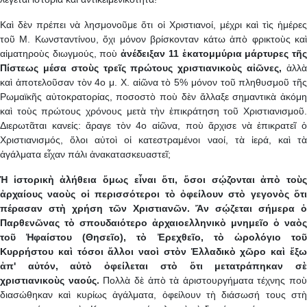
Καὶ δὲν πρέπει νὰ λησμονοῦμε ὅτι οἱ Χριστιανοί, μέχρι καὶ τὶς ἡμέρες
τοῦ Μ. Κωνσταντίνου, ὄχι μόνον βρίσκονταν κάτω ἀπὸ φρικτοὺς καὶ
αἱματηροὺς διωγμούς, ποὺ
ἀνέδειξαν 11 ἑκατομμύρια μάρτυρες τῆ
Πίστεως μέσα στοὺς τρεῖς πρώτους χριστιανικοὺς αἰῶνες,
ἀλλ
καὶ ἀποτελοῦσαν τὸν 4ο μ. Χ. αἰῶνα τὸ 5% μόνον τοῦ πληθυσμοῦ τῆς
Ρωμαϊκῆς αὐτοκρατορίας, ποσοστὸ ποὺ δὲν ἄλλαξε σημαντικὰ ἀκόμη
καὶ τοὺς πρώτους χρόνους μετὰ τὴν ἐπικράτηση τοῦ Χριστιανισμοῦ.
Διερωτᾶται κανείς: ἄραγε τὸν 4ο αἰῶνα, ποὺ ἄρχισε νὰ ἐπικρατεῖ ὁ
Χριστιανισμός, ὅλοι αὐτοὶ οἱ κατεστραμένοι ναοί, τὰ ἱερά, καὶ τὰ
ἀγάλματα εἶχαν πάλι ἀνακατασκευαστεῖ;
Ἡ ἱστορικὴ ἀλήθεια ὅμως εἶναι ὅτι, ὅσοι σῴζονται ἀπὸ τοὺς
ἀρχαίους ναοὺς οἱ περισσότεροι τὸ ὀφείλουν στὸ γεγονὸς ὅτι
πέρασαν στὴ χρήση τῶν Χριστιανῶν. Ἄν σῴζεται σήμερα ὁ
Παρθενῶνας τὸ σπουδαιότερο ἀρχαιοελληνικὸ μνημεῖο ὁ ναὸς
τοῦ Ἡφαίστου (Θησεῖο), τὸ Ἐρεχθεῖο, τὸ ὡρολόγιο τοῦ
Κυρρήστου καὶ τόσοι ἄλλοι ναοὶ στὸν Ἑλλαδικὸ χῶρο καὶ ἔξω
ἀπ' αὐτόν, αὐτὸ ὀφείλεται στὸ ὅτι μετατράπηκαν σὲ
χριστιανικοὺς ναούς.
Πολλὰ δὲ ἀπὸ τὰ ἀριστουργήματα τέχνης ποὺ
διασώθηκαν καὶ κυρίως ἀγάλματα, ὀφείλουν τὴ διάσωσή τους στὴ