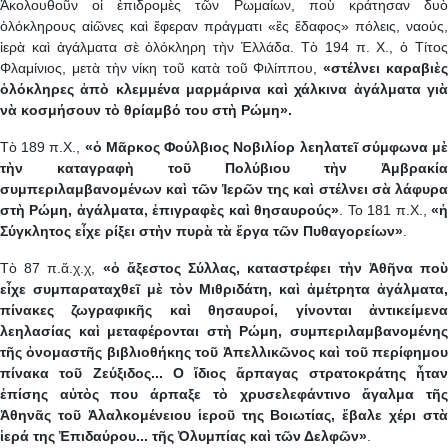
Ἀκολουθοῦν οἱ ἐπιδρομὲς τῶν Ρωμαίων, ποὺ κράτησαν δυὸ
ὁλόκληρους αἰῶνες καὶ ἔφεραν πράγματι «ἒς ἔδαφος» πόλεις, ναούς,
ἱερὰ καὶ ἀγάλματα σὲ ὁλόκληρη τὴν Ἑλλάδα. Τὸ 194 π. Χ., ὁ Τίτος
Φλαμίνιος, μετὰ τὴν νίκη τοῦ κατὰ τοῦ Φιλίππου,
«στέλνει καραβιὲ
ὁλόκληρες ἀπὸ κλεμμένα μαρμάρινα καὶ χάλκινα ἀγάλματα γιὰ
νὰ κοσμήσουν τὸ θρίαμβό του στὴ Ρώμη».
Τὸ 189 π.Χ.,
«ὁ Μᾶρκος Φούλβιος Νοβιλίορ λεηλατεῖ σύμφωνα μ
τὴν καταγραφὴ τοῦ Πολύβιου τὴν Ἀμβρακία
συμπεριλαμβανομένων καὶ τῶν Ἱερῶν της καὶ στέλνει σὰ λάφυρα
στὴ Ρώμη, ἀγάλματα, ἐπιγραφὲς καὶ θησαυρούς»
. Το 181 π.Χ.,
«
Σύγκλητος εἶχε ρίξει στὴν πυρὰ τὰ ἔργα τῶν Πυθαγορείων»
.
Τὸ 87 π.ἅ.χ.χ,
«ὁ ἄξεστος Σύλλας, καταστρέφει τὴν Ἀθῆνα πο
εἶχε συμπαραταχθεῖ μὲ τὸν Μιθριδάτη, καὶ ἀμέτρητα ἀγάλματα,
πίνακες ζωγραφικῆς καὶ θησαυροί, γίνονται ἀντικείμενα
λεηλασίας καὶ μεταφέρονται στὴ Ρώμη, συμπεριλαμβανομένης
τῆς ὀνομαστῆς βιβλιοθήκης τοῦ Ἀπελλικῶνος καὶ τοῦ περίφημου
πίνακα τοῦ Ζεύξιδος... Ο ἴδιος ἅρπαγας στρατοκράτης ἦταν
ἐπίσης αὐτὸς που άρπαξε τὸ χρυσελεφάντινο ἄγαλμα τῆς
Ἀθηνᾶς τοῦ Ἀλαλκομένειου ἱεροῦ της Βοιωτίας, ἔβαλε χέρι στὰ
ἱερά της Ἐπιδαύρου... τῆς Ὀλυμπίας καὶ τῶν Δελφῶν»
.