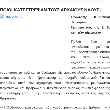
ΠΟΙΟΙ ΚΑΤΕΣΤΡΕΨΑΝ ΤΟΥΣ ΑΡΧΑΙΟΥΣ ΝΑΟΥΣ;
Πρωτοπρ. Κυριακοῦ
Τσουροῦ
Γραμματέως τῆς Σ. Ε.
ἐπὶ τῶν αἱρέσεων
Πολλὰ ἀπὸ τὰ
«νεοεθνικά» ρεύματα,
ποὺ δραστηριοποιοῦνται
καὶ στὴν Ἑλλάδα,
ἰσχυρίζονται συχνά, ὅτι oι
χριστιανοὶ κατέστρεψαν
τοὺς ναούς,τὰ ἱερὰ καὶ τὰ ἀγάλματα τῆς ἀρχαίας ἑλληνικῆς θρησκείας,
καταστρέφοντας, ἔτσι, ἔργα τέχνης καὶ μνημεῖα πολιτισμοῦ. Γιὰ νὰ
στηρίξουν αὐτὸ τὸν ἰσχυρισμό τους, ἐπιστρατεύουν μεμονωμένα
περιστατικὰ καὶ προβάλλουν περιπτώσεις ἀκραίας συμπεριφορᾶς ὡς
τὴν ἐπίσημη γραμμὴ τῆς Χριστιανικῆς Ἐκκλησίας κατὰ τῆς ἀρχαίας
θρησκείας.
«Ἡ Ὀρθοδοξία κατέστρεψε τοὺς ναούς μας», λένε. Σὲ ἐρώτηση: «Τί