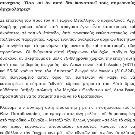
συνέχειας. Ὅσο καὶ ἂν αὐτὸ δὲν ἱκανοποιεῖ τοὺς σημερινοὺς
ἀρχαιολάτρες».
Σὲ ἐπιστολὴ του πρὸς τὸν π. Γεώργιο Μεταλληνό, ὁ ἀρχαιολόγος Ἄγγ.
Χωρέμης γράφει: «Αὐτὸ ποὺ πράγματι ἔγινε εἶναι καταστροφὲς καὶ
ἀκρότητες σὲ τοπικὸ ἐπίπεδο, ἀπὸ φανατικοὺς ἐκκλησιαστικοὺς καὶ
πολιτικοὺς παράγοντες, κυρίως ἐναντίον ἀγαλμάτων ἀρχαίων θεοτήτων
μὲ συνηθέστερο τὸ φαινόμενο τῆς ρινοκοπῆς καὶ καταστροφῆς τῶν
προσώπων. Οἱ ἄνθρωποι αὐτοὶ ἐξαγρίωναν τὸν ὄχλο, πρᾶγμα ὄχι
δύσκολο, ἂν σκεφτοῦμε ὅτι μόλις 75-80 χρόνια χώριζαν τὴν ἐποχὴ αὐτὴ
ἀπὸ τοὺς φοβεροὺς διωγμοὺς τῶν Διοκλητιανοὺ καὶ Γαλερίου (+311)
καὶ 55-60 χρόνια ἀπὸ τὸν "ἠπιότερο" διωγμὸ τὸν Λικινίου (310-324),
τὸν ἐξαγριωμένο αὐτὸν ὄχλο τὸν ἐξαπέλυαν νὰ κάψει καὶ νὰ
καταστρέψει ὀ,τιδήποτε "ἐθνικό" εὕρισκε μπροστά του. Αὐτὸ ὅμως
οὐδέποτε ὑπῆρξε πολιτικὴ τὸν Μεγάλου Θεοδοσίου καί, ὅταν ἔγινε,
προσπάθησε νὰ τὸ σταματήσει καὶ νὰ τὸ θεραπεύσει».
Κλείνομε τὴν σύντομη αὐτὴ ἐπισκόπηση μὲ τὶς ἐπισημάνσεις τοῦ κ.
Θαν. Παπαθανασίου, σὲ ἐμπεριστατωμένη μελέτη τοῦ δημοσιευμένη
στὸ περιοδικὸ «Σύναξη». Μεταξὺ τῶν ἄλλων, γράφει: «σὲ ὅλο τὸ σῶμα
τῶν ἱερῶν κανόνων... ἀπουσιάζουν ἀπολύτως κανόνες ποὺ νὰ
ἐπιβάλλουν τὸν "ἐκχριστιανισμό" τῶν ἐθνικῶν καὶ σχεδὸν ἀπολύτως