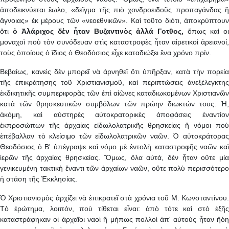
ἀποδεικνύεται ἕωλο, «δεῖγμα τῆς πιὸ χονδροειδοῦς προπαγάνδας ἢ
ἄγνοιας» ἐκ μέρους τῶν «νεοεθνικῶν». Καὶ τοῦτο διότι, ἀποκρύπτουν
ὄτι
ὁ Ἀλάριχος δὲν ἦταν Βυζαντινὸς ἀλλά Γοτθος,
ὄπως καὶ oι
μοναχοὶ ποὺ τὸν συνόδευαν στὶς καταστροφὲς ἦταν αἱρετικοὶ ἀρειανοί,
τοὺς ὁποίους ὁ ἴδιος ὁ Θεοδόσιος εἶχε καταδιώξει ἕνα χρόνο πρίν.
Βεβαίως, κανεὶς δὲν μπορεῖ νὰ ἀρνηθεῖ ὅτι ὑπῆρξαν, κατὰ τὴν πορεία
τῆς ἐπικράτησης τοῦ Χριστιανισμοῦ, καὶ περιπτώσεις ἀνεξέλεγκτης
ἐκδικητικῆς συμπεριφορᾶς τῶν ἐπὶ αἰῶνες καταδιωκομένων Χριστιανῶν
κατὰ τῶν θρησκευτικῶν συμβόλων τῶν πρώην διωκτών τους. Ή,
ἀκόμη, καὶ αὐστηρὲς αὐτοκρατορικὲς ἀποφάσεις ἐναντίον
ἐκπροσώπων τῆς ἀρχαίας εἰδωλολατρικῆς θρησκείας ἢ νόμοι ποὺ
ἐπέβαλλαν τὸ κλείσιμο τῶν εἰδωλολατρικῶν ναῶν. Ὁ αὐτοκράτορας
Θεοδόσιος ὁ Β' ὑπέγραψε καὶ νόμο μὲ ἐντολὴ καταστροφῆς ναῶν καὶ
ἱερῶν τῆς ἀρχαίας θρησκείας. Ὅμως, ὅλα αὐτά, δὲν ἦταν οὔτε μία
γενικευμένη τακτικὴ ἔναντι τῶν ἀρχαίων ναῶν, οὔτε πολὺ περισσότερο
ἡ στάση τῆς Ἐκκλησίας.
Ὁ Χριστιανισμὸς ἀρχίζει νὰ ἐπικρατεῖ στὰ χρόνια τοῦ Μ. Κωνσταντίνου.
Τὸ ἐρώτημα, λοιπόν, ποὺ τίθεται εἶναι: ἀπὸ τότε καὶ στὸ ἑξῆς
καταστράφηκαν oἱ ἀρχαῖοι ναοὶ ἢ μήπως πολλοὶ ἀπ' αὐτοὺς ἦταν ἤδη