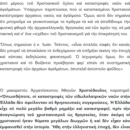
ἀπὸ μέρους τοῦ Χριστιανικοῦ ὄχλου καὶ καταστροφὲς ναῶν καὶ
ἀγαλμάτων. Ὑπάρχουν περιπτώσεις ποὺ οἱ καταπιεσμένοι Χριστιανοὶ
κατέστρεψαν ἀρχαίους ναοὺς καὶ ἀγάλματα. Ὅμως αὐτὸ δὲν σημαίνει
ὅτι μποροῦμε να γενικοποιούμε τα πρᾶγμα τὰ καὶ νὰ ἀποδίδουμε τὴν
φυσικὴ φθορὰ τῆς ἀρχαιοελληνικῆς θρησκείας καὶ τῶν ἱερῶν της σὲ μιὰ
τακτικὴ καὶ σ' ἕνα «σχέδιο» τοῦ Χριστιανισμοῦ γιὰ τὴν ἐπικράτησή του.
Ὅπως σημειώνει ὁ κ. Ἰωάν. Τσέντος, «εἶναι ἐντελῶς σαφὲς ὅτι κανεὶς
δὲν μπορεῖ νὰ ἀποκλείσει τὸ ἐνδεχόμενον νὰ ὑπῆρξαν ἐκείνη τὴν ἐποχὴ
καὶ κάποιες ἐκδηλώσεις φανατισμοῦ. Ὁ ἰσχυρισμὸς ὅμως ὅτι οἱ
χριστιανοὶ καὶ τὸ Βυζάντιο προέβησαν φερ' εἰπεὶν σὲ συστηματικὴ
καταστροφὴ τῶν ἀρχαίων ἀγαλμάτων, ἀποτελεῖ ἀσύστολο ψεῦδος».
Ὁ μακαριστὸς Ἀρχιεπίσκοπος Ἀθηνῶν
Χριστόδουλος
παρατηρεῖ
«Ὁπωσδήποτε, οἱ καταστροφὲς τῶν εἰδωλολατρικῶν ναῶν στὴν
Ἑλλάδα δὲν ὀφείλονταν σὲ θρησκευτικὲς συγκρούσεις. Ἡ Ἑλλάδα
εἶχε σὲ πολὺ μεγάλο βαθμὸ ρημάξει καὶ καταστραφεῖ, πρὶν τὴν
ἀναγνώριση τοῦ χριστιανισμοῦ ὡς θρησκείας, ὅταν ἀκόμη οἱ
χριστιανοὶ ἤσαν θύματα μεγάλων διωγμῶν ἢ καὶ δὲν εἶχαν κὰν
ἐμφανισθεῖ στὴν ἱστορία. Ἤδη στὴν ἑλληνιστικὴ ἐποχή, δὲν εἶναι