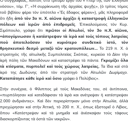
Ὁ συγγραφέας, λοιπόν, στὸ τρίτομο ἔργο τοῦ «Ὑπὲρ τῆς τῶν Ἑλλήνων
νόσου», τόμ. Γ', «Ἡ συρρίκνωση τῆς ἀρχαίας ψυχῆς», (ὁ τρίτος τόμος
τοῦ βιβλίου φέρει τὸν ὑπότιτλο «Ἒς ἔδαφος φέρειν»), μᾶς πληροφορεῖ
ὅτι ἤδη
ἀπὸ τὸν 3ο π. Χ. αἰῶνα ἀρχίζει ἡ καταστροφὴ ἑλληνικῶν
πόλεων καὶ ἱερῶν ἀπὸ ἐπιδρομεῖς
. Ἐπικαλούμενος τὸν Κυρ
Σιμόπουλο, γράφει ὄτι
πρῶτοι οἱ Αἰτωλοί, τὸν 3ο π.Χ. αἰῶνα
«ἀπογύμνωσαν ἢ κατέστρεψαν τὰ ἱερὰ καὶ τοὺς τόπους λατρείας
ποὺ ἀποτελοῦσαν τὸν κυριότερο συνδετικὸ ἱστό, τὸν
θρησκευτικὸ δεσμὸ μεταξὺ τῶν κρατουπόλεων...
Το 219 π. Χ. 
στρατηγὸς τῆς αἰτωλικῆς Συμπολιτείας Σκόπας, κυριεύει τὸ Δίον τὴν
ἱερὴ πόλη τῶν Μακεδόνων καὶ καταστρέφει τὰ πάντα.
Γκρεμίζει ὅλ
τὰ κτίσματα, πυρπολεῖ καὶ τοὺς χώρους λατρείας.
Τα ἴδια καὶ στ
ἱερό της Δωδώνης ἀπὸ τὸν στρατηγὸ τῶν Αἰτωλῶν Δωρίμαχο.
Καταπάτησε κάθε ἱερὸ καὶ ὅσιο
γράφει ὁ Πολύβιος».
Στὴν συνέχεια, ὁ Φίλιππος μὲ τοὺς Μακεδόνες του, σὲ ἀντίποινα,
«πυρπόλησαν καὶ κατεδάφισαν τὰ ἱερὰ και ανέτρεψαν ἡ κατέστρεψαν
2.000 ἀνδριάντες». Καὶ δὲν περιορίστηκαν μόνο στὴν Αἰτωλία, ἀλλὰ
προχώρησαν καὶ στὴν Ἀττική, τὸ 200 π. Χ., όπως ἐξιστορεῖ ὁ Λίβιος,
ὅπου «Κατέστρεψαν καὶ τὰ μνημεῖα καὶ ἀνέσκαψαν τοὺς τάφους
διασκορπίζοντας τὰ ὀστὰ τῶν νεκρῶν».