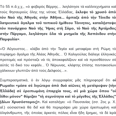
Τὸ 55 π.ἅ.χ.χ., «ὁ φοβερὸς Βέρρης... λεηλάτησε τὰ καλλιτεχνήματα καὶ
τοὺς θησαυροὺς ὅλης της νότιας Ἑλλάδας,
ἔκλεψε τὸ χρυσὸ ἀπ
τὸν Ναὸ τῆς Ἀθηνᾶς στὴν Ἀθῆνα... ἅρπαξε ἀπὸ τὴν Τένεδο τὸ
λατρευτικὸ ἄγαλμα τοῦ τοπικοῦ ἡμίθεου Τέννητος, καταλῄστεψε
τὸν πανάρχαιο Ναὸ τῆς Ἥρας στὴ Σάμο, τὸ Ναὸ τῆς Ἀρτέμιδος
στὴν Πέργαμο, λεηλάτησε ὅλα τὰ μνημεῖα τῆς Ἀσπένδου στὴν
Παμφυλία»
.
«Ὁ Αὔγουστος... κλέβει ἀπὸ τὴν Τεγέα καὶ μεταφέρει στὴ Ρώμη τὸ
περίφημο ἄγαλμα τῆς Ἀλέας Ἀθηνᾶς... Ὁ Καλιγούλας διάλεγε ἑλληνικὲς
προτομές καὶ πρόσταζε νὰ τὶς ἀποκεφαλίζουν καὶ νὰ προσθέσουν σὲ
αὐτὲς τὸ δικό του κεφάλι... Ὁ Νέρωνας, κλέφτης ἐπίσης πεντακοσίων
χάλκινων γλυπτῶν ἀπὸ τοὺς Δελφούς...».
Συμπερασματικά, ὁ ἐν λόγῳ συγγραφέας μᾶς πληροφορεῖ ὅτι
οἱ
Ρωμαῖοι «μέσα σὲ λιγώτερο ἀπὸ δυὸ αἰῶνες τὴ μετέτρεψαν (τὴν
Ἑλλάδα) σὲ ἐρειπωμένη ἐπαρχία τους, σὲ μιὰ χώρα ὅπου "οἱ
λίθοι μόνον" θύμιζαν "τὴ σεμνότητα καὶ τὸ μέγεθος τῆς Ἑλλάδος"
(Δίων Χρυσόστομος)».
Καὶ καταλήγει: «ὁ Παυσανίας (σσ. 2ος μ. Χ.
αἵ.) οὐσιαστικὰ θὰ δεῖ καὶ θὰ περιγράψει μία χώρα ἐρειπωμένη καὶ
ὀλιγάνθρωπη, τῆς ὁποίας ἀρκετὲς πόλεις εἶναι ἤδη ἔρημες, τὰ δὲ ἱερὰ