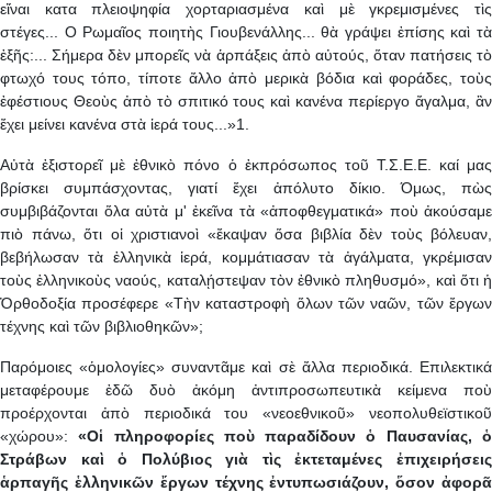
εἴναι κατα πλειοψηφία χορταριασμένα καὶ μὲ γκρεμισμένες τὶς
στέγες... Ο Ρωμαῖος ποιητὴς Γιουβενάλλης... θὰ γράψει ἐπίσης καὶ τὰ
ἑξῆς:... Σήμερα δὲν μπορεῖς νὰ ἁρπάξεις ἀπὸ αὐτούς, ὅταν πατήσεις τὸ
φτωχό τους τόπο, τίποτε ἄλλο ἀπὸ μερικὰ βόδια καὶ φοράδες, τοὺς
ἐφέστιους Θεοὺς ἀπὸ τὸ σπιτικό τους καὶ κανένα περίεργο ἄγαλμα, ἂν
ἔχει μείνει κανένα στὰ ἱερά τους...»1.
Αὐτὰ ἐξιστορεῖ μὲ ἐθνικὸ πόνο ὁ ἐκπρόσωπος τοῦ Τ.Σ.Ε.Ε. καί μας
βρίσκει συμπάσχοντας, γιατί ἔχει ἀπόλυτο δίκιο. Όμως, πὼς
συμβιβάζονται ὅλα αὐτὰ μ' ἐκεῖνα τὰ «ἀποφθεγματικά» ποὺ ἀκούσαμε
πιὸ πάνω, ὅτι οἱ χριστιανοὶ «ἔκαψαν ὅσα βιβλία δὲν τοὺς βόλευαν,
βεβήλωσαν τὰ ἑλληνικὰ ἱερά, κομμάτιασαν τὰ ἀγάλματα, γκρέμισαν
τοὺς ἑλληνικοὺς ναούς, καταλῄστεψαν τὸν ἐθνικὸ πληθυσμό», καὶ ὅτι ἡ
Ὀρθοδοξία προσέφερε «Τὴν καταστροφὴ ὅλων τῶν ναῶν, τῶν ἔργων
τέχνης καὶ τῶν βιβλιοθηκῶν»;
Παρόμοιες «ὁμολογίες» συναντᾶμε καὶ σὲ ἄλλα περιοδικά. Επιλεκτικά
μεταφέρουμε ἐδῶ δυὸ ἀκόμη ἀντιπροσωπευτικὰ κείμενα ποὺ
προέρχονται ἀπὸ περιοδικά του «νεοεθνικοῦ» νεοπολυθεϊστικοῦ
«χώρου»:
«Οἱ πληροφορίες ποὺ παραδίδουν ὁ Παυσανίας, 
Στράβων καὶ ὁ Πολύβιος γιὰ τὶς ἐκτεταμένες ἐπιχειρήσεις
ἁρπαγῆς ἑλληνικῶν ἔργων τέχνης ἐντυπωσιάζουν, ὅσον ἀφορᾶ