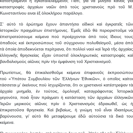
κατεστραμένοι ἢ ἐγκαταλελειμμένοι; Γιατί, γιὰ νὰ μιλήσει κανεὶς γιὰ
καταστροφὲς ἀρχαίων ναῶν ἀπὸ τοὺς χριστιανοὺς πρὸ τοῦ Μ.
Κωνσταντίνου ειναι ἐξ ὁλοκλήρου παράλογο.
Σ' αὐτὸ τὸ ἐρώτημα ἔχουν ἀπαντήσει εἰδικοὶ καὶ ἐγκρατεῖς τῶν
ἱστορικῶν πραγμάτων ἐπιστήμονες. Ἐμεῖς ἐδῶ θὰ περιοριστοῦμε νὰ
ἐπιστρατεύσουμε κείμενα ποὺ προέρχονται ἀπὸ τοὺς ἴδιους τους
ὀπαδοὺς καὶ ἐκπροσώπους τοῦ σύγχρονου πολυθεϊσμοῦ, μέσα ἀπὸ
τὰ ὁποία ἀποδεικνύεται περίτρανα, ὅτι πολλοὶ ναοὶ καὶ Ἱερὰ τῆς ἀρχαίας
ἑλληνικῆς θρησκείας εἶχαν ὑποστεῖ ὁλοκληρωτικὲς καταστροφὲς καὶ
βανδαλισμοὺς αἰῶνες πρὶν τὴν ἐμφάνιση τοῦ Χριστιανισμοῦ.
Πρωτίστως, θὰ ἐπικαλεσθοῦμε κείμενα ἐπιφανοῦς ἐκπροσώπου
τού «Ὑπάτου Συμβουλίου τῶν Ἑλλήνων Ἐθνικῶν», ὀ οποῖος καίτοι
τάσσεται μ' ἐκείνους ποὺ ἰσχυρίζονται, ὅτι oι χριστιανοὶ κατέστρεψαν τὰ
ἀρχαία μνημεῖα, ἐν τούτοις, ὁμολογεῖ, καταγράφοντας Ἱστορικὰ
γεγονότα, ποιὰ ἦταν πράγματι ἡ κατάσταση τῶν ἀρχαίων ἑλληνικῶν
Ἱερῶν μερικοὺς αἰῶνες πρὶν ὁ Χριστιανισμὸς ἑδραιωθεῖ, ὡς ἡ
ἐπικρατοῦσα θρησκεία. Καὶ βεβαίως, ἡ γνώμη τοῦ εἶναι ἰδιαιτέρως
βαρύνουσα, γι' αὐτὸ θὰ μεταφέρουμε ἐδῶ αὐτούσια τὰ δικά του
κείμενα.