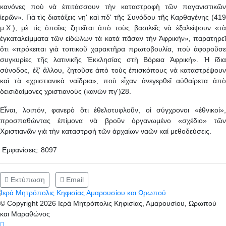
κανόνες ποὺ νὰ ἐπιτάσσουν τὴν καταστροφὴ τῶν παγανιστικῶν
ἱερῶν». Γιὰ τὶς διατάξεις νη' καὶ πδ' τῆς Συνόδου τῆς Καρθαγένης (419
μ.Χ.), μὲ τὶς ὁποῖες ζητεῖται ἀπὸ τοὺς βασιλεῖς νὰ ἐξαλείψουν «τὰ
ἐγκαταλείμματα τῶν εἰδώλων τὰ κατὰ πᾶσαν τὴν Ἀφρικήν», παρατηρεῖ
ὅτι «πρόκειται γιὰ τοπικοῦ χαρακτῆρα πρωτοβουλία, ποὺ ἀφοροῦσε
συγκυρίες τῆς λατινικῆς Ἐκκλησίας στὴ Βόρεια Ἀφρική». Ἡ ἴδια
σύνοδος, ἐξ' ἄλλου, ζητοῦσε ἀπὸ τοὺς ἐπισκόπους νὰ καταστρέψουν
καὶ τὰ «χριστιανικὰ ναΐδρια», ποὺ εἶχαν ἀνεγερθεῖ αὐθαίρετα ἀπὸ
δεισιδαίμονες χριστιανοὺς (κανὼν πγ')28.
Εἶναι, λοιπόν, φανερὸ ὅτι ἐθελοτυφλοῦν, οἱ σύγχρονοι «ἐθνικοί»,
προσπαθώντας ἐπίμονα νὰ βροῦν ὀργανωμένο «σχέδιο» τῶν
Χριστιανῶν γιὰ τὴν καταστρφή τῶν ἀρχαίων ναῶν καί μεθοδεύσεις.
Εμφανίσεις: 8097
Εκτύπωση
Email
© Copyright 2026 Ιερά Μητρόπολις Κηφισίας, Αμαρουσίου, Ωρωπού
και Μαραθώνος