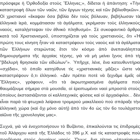
πρόσφερε ἡ Ὀρθοδοξία στοὺς Ἕλληνες;», δίδεται ἡ ἀπάντηση: «Τὴν
καταστροφὴ ὅλων τῶν ναῶν, τῶν ἔργων τέχνης καὶ τῶν βιβλιοθηκῶν».
Οἱ χριστιανοὶ «ἔκαψαν ὅσα βιβλία δὲν τοὺς βόλευαν, βεβήλωσαν τὰ
ἑλληνικὰ ἱερά, κομμάτιασαν τὰ ἀγάλματα, γκρέμισαν τοὺς ἑλληνικοὺς
ναούς, καταλῄστεψαν τὸν ἐθνικὸ πληθυσμό». Σὲ συκοφαντικὸ ἄρθρο
κατὰ τοῦ Χριστιανισμοῦ, ὑποστηρίζεται γιὰ τοὺς χριστιανούς, ὅτι «Ἡ
πρώτη τους κίνηση ἦταν νὰ καταστρέφουν τοὺς ναοὺς καὶ τὰ ἀγάλματα
τῶν Ἑλλήνων στερώντας ἔτσι τὸν κόσμο ἀπὸ ἀνεπανάληπτα
δημιουργήματα τῆς ἀρχαίας τέχνης, γιὰ νὰ μὴ μείνει ἴχνος ἀπὸ τὴ
"βδελυρὴ θρησκεία τῶν εἰδώλων"». Ὑπῆρχε, λένε, ἕνα κατευθυντήριο
«σχέδιο», τὸ ὁποῖο κατηύθυνε τὶς «χριστιανικὲς μᾶζες» ὥστε νὰ
καταστρέψουν ὅ,τι ἑλληνικό. «Δὲν πρέπει ποτὲ νὰ ξεχνᾶμε ἐμεῖς οἱ
Ἕλληνες», γράφουν, «ὅτι τὰ ἀκρωτηριασμένα ἀγάλματα ποὺ
θαυμάζουμε σήμερα στὰ μουσεῖα, οἱ ἐρειπωμένοι ναοὶ μπροστὰ στοὺς
ὁποίους ἐκστασιάζονται οἱ καλλιτεχνικὲς φύσεις καὶ οἱ ἀρχαιόφιλοι... δὲν
εἶναι παρὰ τὰ φτωχικὰ λείψανα τρομερoὺ μακελλειoὺ ποὺ σπάραξε τὴν
ἑλληνικὴ χώρα (καὶ ὄχι μόνο αὐτή) ἀπὸ τὸν 4ο ὡς τὸν 6ο τουλάχιστο
αἰῶνα τῆς χρονολογίας μας».
Συχνά, γιὰ νὰ ἐνοχοποιήσουν τὸ Βυζάντιο, ἐπικαλούνται τις ἐπιδρομὲς
τοῦ Ἀλάριχου κατά τῆς Ἑλλάδος τὸ 396 μ.Χ. καὶ τὶς καταστροφὲς ποὺ
προξένησε στοὺς ἀρχαίους ναούς. Ὅμως, ἕνα τέτοιο «ἐπιχείρημα»