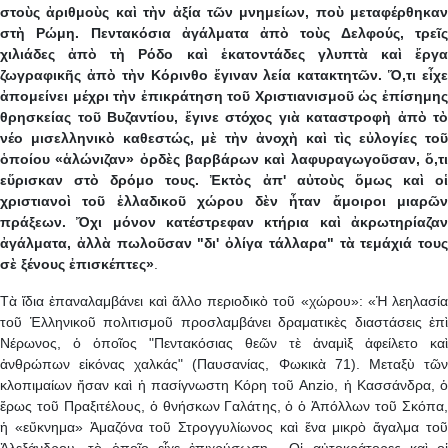
στοὺς ἀριθμοὺς καὶ τὴν ἀξία τῶν μνημείων, ποὺ μεταφέρθηκαν
στὴ Ρώμη. Πεντακόσια ἀγάλματα ἀπὸ τοὺς Δελφούς, τρεῖς
χιλιάδες ἀπὸ τὴ Ρόδο καὶ ἑκατοντάδες γλυπτὰ καὶ ἔργα
ζωγραφικῆς ἀπὸ τὴν Κόρινθο ἔγιναν λεία κατακτητῶν. Ὅ,τι εἶχε
ἀπομείνει μέχρι τὴν ἐπικράτηση τοῦ Χριστιανισμοῦ ὡς ἐπίσημης
θρησκείας τοῦ Βυζαντίου, ἔγινε στόχος γιὰ καταστροφὴ ἀπὸ τὸ
νέο μισελληνικὸ καθεστώς, μὲ τὴν ἀνοχὴ καὶ τὶς εὐλογίες τοῦ
ὁποίου «ἁλώνιζαν» ὀρδὲς βαρβάρων καὶ λαφυραγωγοῦσαν, ὅ,τι
εὕρισκαν στὸ δρόμο τους. Ἐκτὸς ἀπ' αὐτοὺς ὅμως καὶ οἱ
χριστιανοὶ τοῦ ἑλλαδικοῦ χώρου δὲν ἦταν ἄμοιροι μιαρῶν
πράξεων. Ὄχι μόνον κατέστρεφαν κτήρια καὶ ἀκρωτηρίαζαν
ἀγάλματα, ἀλλὰ πωλοῦσαν "δι' ὀλίγα τάλλαρα" τὰ τεμάχιά τους
σὲ ξένους ἐπισκέπτες»
.
Τὰ ἴδια ἐπαναλαμβάνει καὶ ἄλλο περιοδικὸ τοῦ «χώρου»: «Ἡ λεηλασία
τοῦ Ἑλληνικοῦ πολιτισμοῦ προσλαμβάνει δραματικὲς διαστάσεις ἐπὶ
Νέρωνος, ὁ ὁποῖος "Πεντακόσιας θεῶν τὲ ἀναμὶξ ἀφείλετο καὶ
ἀνθρώπων εἰκόνας χαλκάς" (Παυσανίας, Φωκικὰ 71). Μεταξὺ τῶν
κλοπιμαίων ἤσαν καὶ ἡ πασίγνωστη Κόρη τοῦ Anzio, ἡ Κασσάνδρα, ὁ
ἔρως τοῦ Πραξιτέλους, ὁ θνήσκων Γαλάτης, ὁ ὁ Ἀπόλλων τοῦ Σκόπα,
ἡ «εὔκνημα» Ἀμαζόνα τοῦ Στρογγυλίωνος καὶ ἕνα μικρὸ ἄγαλμα τοῦ
Ἀλεξάνδρου, τὸ ὁποῖο εἶχε ἐπιχρύσωση... Οἱ αὐτοκράτορες καὶ οἱ