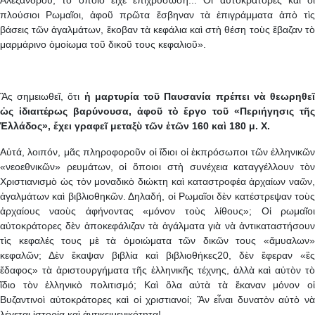
πλούσιοι Ρωμαῖοι, ἀφοῦ πρῶτα ἔσβηναν τὰ ἐπιγράμματα ἀπὸ τὶς
βάσεις τῶν ἀγαλμάτων, ἔκοβαν τὰ κεφάλια καὶ στὴ θέση τοὺς ἔβαζαν τὸ
μαρμάρινο ὁμοίωμα τοῦ δικοῦ τους κεφαλιοῦ».
Ἃς σημειωθεῖ, ὅτι
ἡ μαρτυρία τοῦ Παυσανία πρέπει νὰ θεωρηθε
ὡς ἰδιαιτέρως βαρύνουσα, ἀφοῦ τὸ ἔργο τοῦ «Περιήγησις τῆς
Ἑλλάδος», ἔχει γραφεῖ μεταξὺ τῶν ἐτῶν 160 καὶ 180 μ. Χ.
Αὐτά, λοιπόν, μᾶς πληροφοροῦν οἱ ἴδιοι οἱ ἐκπρόσωποι τῶν ἑλληνικῶν
«νεοεθνικῶν» ρευμάτων, οἱ ὅποιοι στὴ συνέχεια καταγγέλλουν τὸν
Χριστιανισμὸ ὡς τὸν μοναδικὸ διώκτη καὶ καταστροφέα ἀρχαίων ναῶν,
ἀγαλμάτων καὶ βιβλιοθηκῶν. Δηλαδή, οἱ Ρωμαῖοι δὲν κατέστρεψαν τοὺς
ἀρχαίους ναοὺς ἀφήνοντας «μόνον τοὺς λίθους»; Οἱ ρωμαῖοι
αὐτοκράτορες δὲν ἀποκεφάλιζαν τὰ ἀγάλματα γιὰ νὰ ἀντικαταστήσουν
τὶς κεφαλές τους μὲ τὰ ὁμοιώματα τῶν δικῶν τους «ἄμυαλων»
κεφαλῶν; Δὲν ἔκαψαν βιβλία καὶ βιβλιοθήκες20, δὲν ἔφεραν «ἒς
ἔδαφος» τὰ ἀριστουργήματα τῆς ἑλληνικῆς τέχνης, ἀλλὰ καὶ αὐτὸν τὸ
ἴδιο τὸν ἑλληνικὸ πολιτισμό; Καὶ ὅλα αὐτὰ τὰ ἔκαναν μόνον οἱ
Βυζαντινοὶ αὐτοκράτορες καὶ οἱ χριστιανοί; Ἂν εἶναι δυνατὸν αὐτὸ νὰ
λέγεται ἱστορία καὶ ἀντικειμενικότητα!