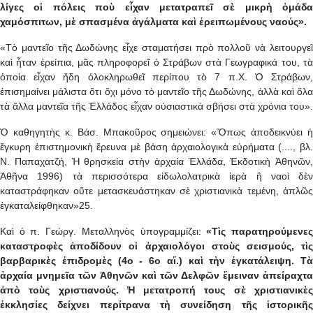
λίγες οἱ πόλεις ποὺ εἶχαν μετατραπεῖ σὲ μικρὴ ὁμάδα
χαμόσπιτων, μὲ σπασμένα ἀγάλματα καὶ ἐρειπωμένους ναούς».
«Τὸ μαντεῖο τῆς Δωδώνης εἶχε σταματήσει πρὸ πολλοῦ νὰ λειτουργεῖ
καὶ ἦταν ἐρείπια, μᾶς πληροφορεῖ ὁ Στράβων στὰ Γεωγραφικά του, τὰ
ὁποία εἶχαν ἤδη ὁλοκληρωθεῖ περίπου τὸ 7 π.Χ. Ὁ Στράβων,
ἐπισημαίνει μάλιστα ὅτι ὄχι μόνο τὸ μαντεῖο τῆς Δωδώνης, ἀλλὰ καὶ ὅλα
τὰ ἄλλα μαντεῖα τῆς Ἑλλάδος εἶχαν οὐσιαστικὰ σβήσει στὰ χρόνια του».
Ὁ καθηγητὴς κ. Βάσ. Μπακοῦρος σημειώνει: «Ὅπως ἀποδεικνύει ἡ
ἔγκυρη ἐπιστημονικὴ ἔρευνα μὲ βάση ἀρχαιολογικὰ εὐρήματα (...., βλ.
Ν. Παπαχατζή, Ἡ θρησκεία στὴν ἀρχαία Ἑλλάδα, Ἐκδοτικὴ Ἀθηνῶν,
Ἀθῆνα 1996) τὰ περισσότερα εἰδωλολατρικὰ ἱερὰ ἢ ναοὶ δὲν
καταστράφηκαν οὔτε μετασκευάστηκαν σὲ χριστιανικὰ τεμένη, ἁπλῶς
ἐγκαταλείφθηκαν»25.
Καὶ ὁ π. Γεώργ. Μεταλληνὸς ὑπογραμμίζει:
«Τὶς παρατηρούμενε
καταστροφὲς ἀποδίδουν οἱ ἀρχαιολόγοι στοὺς σεισμούς, τὶς
βαρβαρικὲς ἐπιδρομὲς (4ο - 6ο αἵ.) καὶ τὴν ἐγκατάλειψη. Τὰ
ἀρχαία μνημεῖα τῶν Ἀθηνῶν καὶ τῶν Δελφῶν ἔμειναν ἀπείραχτα
ἀπὸ τοὺς χριστιανούς. Ἡ μετατροπή τους σὲ χριστιανικὲς
ἐκκλησίες δείχνει περίτρανα τὴ συνείδηση τῆς ἱστορικῆς