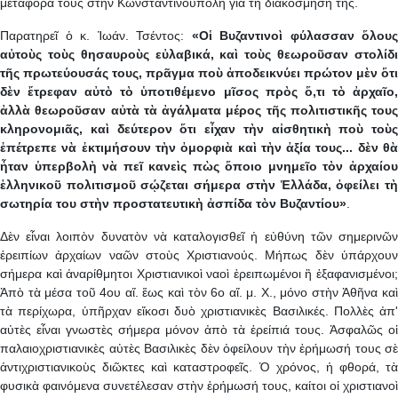
μεταφορά τους στὴν Κωνσταντινούπολη γιὰ τὴ διακόσμησή της.
Παρατηρεῖ ὁ κ. Ἰωάν. Τσέντος:
«Οἱ Βυζαντινοὶ φύλασσαν ὅλους
αὐτοὺς τοὺς θησαυροὺς εὐλαβικά, καὶ τοὺς θεωροῦσαν στολίδι
τῆς πρωτεύουσάς τους, πρᾶγμα ποὺ ἀποδεικνύει πρώτον μὲν ὅτι
δὲν ἔτρεφαν αὐτὸ τὸ ὑποτιθέμενο μῖσος πρὸς ὅ,τι τὸ ἀρχαῖο,
ἀλλὰ θεωροῦσαν αὐτὰ τὰ ἀγάλματα μέρος τῆς πολιτιστικῆς τους
κληρονομιᾶς, καὶ δεύτερον ὅτι εἶχαν τὴν αἰσθητικὴ ποὺ τοὺς
ἐπέτρεπε νὰ ἐκτιμήσουν τὴν ὀμορφιὰ καὶ τὴν ἀξία τους... δὲν θὰ
ἦταν ὑπερβολὴ νὰ πεῖ κανεὶς πὼς ὅποιο μνημεῖο τὸν ἀρχαίου
ἑλληνικοῦ πολιτισμοῦ σῴζεται σήμερα στὴν Ἑλλάδα, ὀφείλει τὴ
σωτηρία του στὴν προστατευτικὴ ἀσπίδα τὸν Βυζαντίου»
.
Δὲν εἶναι λοιπὸν δυνατὸν νὰ καταλογισθεῖ ἡ εὐθύνη τῶν σημερινῶν
ἐρειπίων ἀρχαίων ναῶν στοὺς Χριστιανούς. Μήπως δὲν ὑπάρχουν
σήμερα καὶ ἀναρίθμητοι Χριστιανικοὶ ναοὶ ἐρειπωμένοι ἢ ἐξαφανισμένοι;
Ἀπὸ τὰ μέσα τοῦ 4ου αἵ. ἕως καὶ τὸν 6ο αἵ. μ. Χ., μόνο στὴν Ἀθῆνα καὶ
τὰ περίχωρα, ὑπῆρχαν εἴκοσι δυὸ χριστιανικὲς Βασιλικές. Πολλὲς ἀπ'
αὐτὲς εἶναι γνωστὲς σήμερα μόνον ἀπὸ τὰ ἐρείπιά τους. Ἀσφαλῶς οἱ
παλαιοχριστιανικὲς αὐτὲς Βασιλικὲς δὲν ὀφείλουν τὴν ἐρήμωσή τους σὲ
ἀντιχριστιανικοὺς διῶκτες καὶ καταστροφεῖς. Ὁ χρόνος, ἠ φθορά, τὰ
φυσικὰ φαινόμενα συνετέλεσαν στὴν ἐρήμωσή τους, καίτοι οἱ χριστιανοὶ