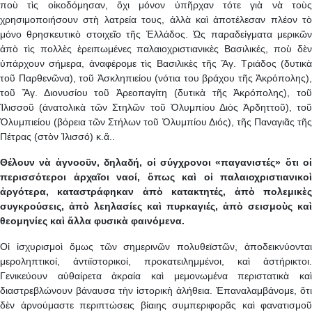
ποὺ τὶς οἰκοδόμησαν, ὄχι μόνον ὑπῆρχαν τότε γιὰ νὰ τοὺς
χρησιμοποιήσουν στὴ λατρεία τους, ἀλλὰ καὶ ἀποτέλεσαν πλέον τὸ
μόνο θρησκευτικὸ στοιχεῖο τῆς Ἑλλάδος. Ὡς παραδείγματα μερικῶν
ἀπὸ τὶς πολλὲς ἐρειπωμένες παλαιοχριστιανικὲς Βασιλικές, ποὺ δὲν
ὑπάρχουν σήμερα, ἀναφέρομε τὶς Βασιλικὲς τῆς Ἄγ. Τριάδος (δυτικὰ
τοῦ Παρθενῶνα), τοῦ Ἀσκληπιείου (νότια του βράχου τῆς Ἀκρόπολης),
τοῦ Ἄγ. Διονυσίου τοῦ Ἀρεοπαγίτη (δυτικὰ τῆς Ἀκρόπολης), τοῦ
Ἰλισσοῦ (ἀνατολικὰ τῶν Στηλῶν τοῦ Ὀλυμπίου Διὸς Ἀρδηττοῦ), τοῦ
Ὀλυμπιείου (βόρεια τῶν Στήλων τοῦ Ὀλυμπίου Διός), τῆς Παναγιᾶς τῆς
Πέτρας (στὸν Ἰλισσό) κ.ἅ..
Θέλουν νὰ ἀγνοοῦν, δηλαδή, οἱ σύγχρονοι «παγανιστές» ὅτι οἱ
περισσότεροι ἀρχαῖοι ναοί, ὅπως καὶ οἱ παλαιοχριστιανικοὶ
ἀργότερα, καταστράφηκαν ἀπὸ κατακτητές, ἀπὸ πολεμικὲς
συγκρούσεις, ἀπὸ λεηλασίες καὶ πυρκαγιές, ἀπὸ σεισμοὺς καὶ
θεομηνίες καὶ ἄλλα φυσικὰ φαινόμενα.
Οἱ ἰσχυρισμοὶ ὅμως τῶν σημερινῶν πολυθεϊστῶν, ἀποδεικνύονται
μεροληπτικοί, ἀντιϊστορικοί, προκατειλημμένοι, καὶ ἀστήρικτοι.
Γενικεύουν αὐθαίρετα ἀκραία καὶ μεμονωμένα περιστατικὰ καὶ
διαστρεβλώνουν βάναυσα τὴν ἱστορικὴ ἀλήθεια. Ἐπαναλαμβάνομε, ὅτι
δὲν ἀρνούμαστε περιπτώσεις βίαιης συμπεριφορᾶς καὶ φανατισμοῦ