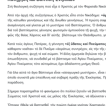
Στή θεολογική συζήτηση πού εἶχε ὁ Χριστός μέ τόν Φαρισαῖο Νι
Ἀπό τήν ἀρχή τῆς συζητήσεως ὁ Χριστός εἶπε στόν Νικόδημο:
«ἀ
τῆς κάτωθεν γεννήσεως καί τῆς ἄνωθεν γεννήσεως. Ἡ πρώτη σαφῶς
ἀναγέννηση καί γίνεται μέ τό μυστήριο τοῦ Βαπτίσματος. Ὁ ἄνθρ
διά τοῦ βαπτίσματος γέννησις φωτισμόν ἐμποιοῦσα τῇ ψυχῇ, τήν τ
φῶς τῆς θείας Χάριτος καί δί‘ αὐτῆς βλέπουμε τόν Θεάνθρωπο, γ
Κατά τούς ἁγίους Πατέρας, ἡ γέννηση
«ἐξ ὕδατος καί Πνεύματο
κάθαρσιν νοεῖται» τό δέ Πνεῦμα «ἀοράτως συντρέχον, εἰς τήν τῆς
τόν ἄνθρωπο, ψυχή τέ καί σώματι. Ἡ ἄλλη ἑρμηνεία δηλώνει τήν 
ὁπωσδήποτε, νά συνδεθεῖ μέ τό βάπτισμα τοῦ Ἁγίου Πνεύματος, π
Ἁγίου Πνεύματος τότε αὐτομάτως ἔχει ἀδιάλειπτη μνήμη Θεοῦ.
Γιά ὅλα αὐτά τό ἅγιο Βάπτισμα εἶναι «εἰσαγωγικό μυστήριο», εἶναι
ὁποῖο συνιστᾶ μία ὑπεύθυνη καί σοβαρή πράξη τῆς Ἐκκλησίας. Π
παράδοση.
Σήμερα παρατηρεῖται τό φαινόμενο ὅτι πολλοί ζητοῦν νά βαπτισθοῦν
Σώματος τοῦ Χριστοῦ καί, ὡς μέλος τῆς Ἐκκλησίας, νά ἀξιώνεται 
Ὅποιος ἤθελε νά βαπτισθεῖ, τήν πρώτη ἡμέρα γινόταν Χριστιανός. Α