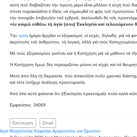
αὐτή πού διαβαζόταν τήν πρώτη μέρα εἶναι μᾶλλον ἡ εὐχή πού δι
ὁποία παρακαλεῖται ὁ Θεός νά σημειωθεῖ τό φῶς τοῦ προσώπου Το
τήν πονηρᾶν ἐπιβουλήν τοῦ ἐχθροῦ, ἀκολουθεῖν δέ τοῖς προστάγμ
«ἐν καιρῶ εὐθέτω τή ἁγία (σου) Ἐκκλησία καί τελειούμενον 
Τήν
τρίτη
ἡμέρα ἄρχιζαν οἱ ἐξορκισμοί, οἱ εὐχές, δηλαδή, γιά νά 
ἀκρόπολη τοῦ ἀνθρώπου, τή λογική, ἀλλά γιά τούς Κατηχουμένους
Μέ τούς ἐξορκισμούς γινόταν καί ἡ Κατήχηση γιά νά μάθουν τά τῆ
Ἡ Κατήχηση ὅμως δέν περιοριζόταν μόνον σέ εὐχές καί σέ θεωρητ
Μετά ἀπό ὅλη τή διεργασία, πού ἀπαιτοῦσε πολύ χρονικό διάστη
καί τότε ὑπῆρχε ἀνάλογη προετοιμασία.
Ἀπό ὅλα αὐτά φαίνεται ὅτι ἡἘκκλησία προετοίμαζε πολύ καλά κάπο
Εμφανίσεις: 34069
Εκτύπωση
Email