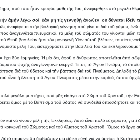
κόδημο, πού τότε ἦταν κρυφός μαθητής Του, ἀναφέρθηκε στό μεγάλο θ
μήν ἀμήν λέγω σοί, ἐάν μή τίς γεννηθῇ ἄνωθεν, οὐ δύναται ἰδεῖν 
 ἀναφέρεται στήν βιολογική γέννηση πού γίνεται διά τοῦ γάμου, ἐνῶ ἡ
ωπος ἀναγεννᾶται πνευματικά, τά μέλη τοῦ σώματός του γίνονται μέλη
οῦ Θεοῦ βασιλείαν ἤτοι τόν μονογενῆ Υἱόν αὐτοῦ βλέπειν, τουτέστι,νοε
ινόμαστε μέλη Του, εἰσερχόμαστε στήν Βασιλεία Του καί ἐκπληρώνουμε
ς»
ἔχει δύο ἑρμηνεῖες. Ἡ μία ὅτι, ἀφοῦ ὁ ἄνθρωπος ἀποτελεῖται ἀπό σ
 ἀοράτου ψυχῆς ἀναγέννησιν» ἐνεργεῖ. Ἔτσι, τό Ἅγιον Πνεῦμα, τό ὁποῖ
βάπτιση διά τοῦ ὕδατος καί τήν βάπτιση διά τοῦ Πνεύματος. Δηλαδή τ
ού εἶναι ἡ ἔλευση τοῦ Ἁγίου Πνεύματος μέσα στήν καρδιά, ὅποτε ἀρχί
 πολύ μεγάλο μυστήριο, πού μᾶς εἰσάγει στό Σῶμα τοῦ Χριστοῦ, τήν Ἐκκ
ρέπει ὅμως μέ τό Βάπτισμα τοῦ ὕδατος νά συνδεθεῖ ὁπωσδήποτε καί 
 καί νά γίνουν μέλη τῆς Ἐκκλησίας. Αὐτό εἶναι πολύ εὐχάριστο, γιατί δ
νά κοινωνεῖ τοῦ Σώματος καί τοῦ Αἵματος τοῦ Χριστοῦ. Ὅμως τό ἔργο α
ὐτό σημαίνει ὅτι διαβαζόταν μία εἰδική εὐχή γιά νά ἀρχίσει ἡ Κατήχηση.