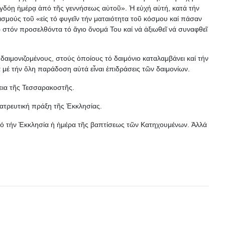
ὀγδόῃ ἡμέρᾳ ἀπό τῆς γεννήσεως αὐτοῦ». Ἡ εὐχή αὐτή, κατά τήν
σμούς τοῦ «εἰς τό φυγεῖν τήν ματαιότητα τοῦ κόσμου καί πάσαν
 στόν προσελθόντα τό ἅγιο ὄνομά Του καί νά ἀξιωθεῖ νά συναφθεῖ
 δαιμονιζομένους, στούς ὁποίους τό δαιμόνιο καταλαμβάνει καί τήν
μέ τήν ὅλη παράδοση αὐτά εἶναι ἐπιδράσεις τῶν δαιμονίων.
κεια τῆς Τεσσαρακοστῆς.
λατρευτική πράξη τῆς Ἐκκλησίας.
ἀπό τήν Ἐκκλησία ἡ ἡμέρα τῆς βαπτίσεως τῶν Κατηχουμένων. Ἀλλά