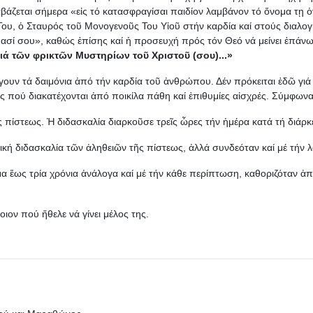
αβάζεται σήμερα «εἰς τό κατασφραγίσαι παιδίον λαμβάνον τό ὄνομα τῃ 
υ, ὁ Σταυρός τοῦ Μονογενοῦς Του Υἱοῦ στήν καρδία καί στούς διαλογι
ασί σου», καθώς ἐπίσης καί ἡ προσευχή πρός τόν Θεό νά μείνει ἐπάνω
διά τῶν φρικτῶν Μυστηρίων τοῦ Χριστοῦ (σου)...»
φύγουν τά δαιμόνια ἀπό τήν καρδία τοῦ ἀνθρώπου. Δέν πρόκειται ἐδῶ γιά
 πού διακατέχονται ἀπό ποικίλα πάθη καί ἐπιθυμίες αἰσχρές. Σύμφωνα 
ς πίστεως. Ἡ διδασκαλία διαρκοῦσε τρεῖς ὧρες τήν ἡμέρα κατά τή διάρ
ική διδασκαλία τῶν ἀληθειῶν τῆς πίστεως, ἀλλά συνδεόταν καί μέ τήν 
μα ἕως τρία χρόνια ἀνάλογα καί μέ τήν κάθε περίπτωση, καθοριζόταν 
ιον πού ἤθελε νά γίνει μέλος της.