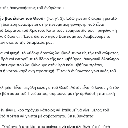
έμα τῆς ἀναγεννήσεως τοῦ ἀνθρώπου.
τήν βασιλείαν τοῦ Θεοῦ»
(Ἰω. γ’, 3). Ἐδῶ γίνεται διάκριση μεταξύ
 δεύτερη ἀναφέρεται στήν πνευματική γέννηση, πού εἶναι
 τοῦ Σώματος τοῦ Χριστοῦ. Κατά τούς ἐρμηνευτᾶς τῶν Γραφῶν, «ἡ
ῖν, δίδωσιν». Ἔτσι, διά τοῦ ἁγίου Βαπτίσματος λαμβάνουμε τό
 τόν σκοπό τῆς ὑπάρξεώς μας.
ῶμα καί ψυχή, τό «ὕδωρ ὀρατῶς λαμβανόμενον εἰς τήν τοῦ σώματος
ο δρᾶ καί ἐνεργεῖ μέ τό ὕδωρ τῆς κολυμβήθρας, ἀναγεννᾶ ὁλόκληρο
ό βάπτισμα πού λαμβάνουμε στήν ἱερά κολυμβήθρα πρέπει,
ζει ἡ νοερά-καρδιακή προσευχή. Ὅταν ὁ ἄνθρωπος γίνει ναός τοῦ
λησία. Εἶναι μεγάλη εὐλογία τοῦ Θεοῦ. Αὐτός εἶναι ὁ λόγος γιά τόν
τό βάπτισμα τοῦ Πνεύματος, σύμφωνα μέ τήν ὀρθόδοξη πατερική
έν εἶναι μικρό πράγμα κάποιος νά ἐπιθυμεῖ νά γίνει μέλος τοῦ
ὐτό πρέπει νά γίνεται μέ σοβαρότητα, ὑπευθυνότητα.
 Ὑπάρχει ἡ ὑποψία, πού φαίνεται νά εἶναι ἀληθινή, ὅτι ἡ εὐχή