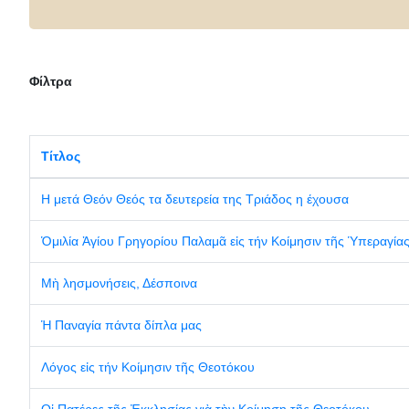
Φίλτρα
Τίτλος
Η μετά Θεόν Θεός τα δευτερεία της Τριάδος η έχουσα
Ὁμιλία Ἁγίου Γρηγορίου Παλαμᾶ εἰς τήν Κοίμησιν τῆς Ὑπεραγία
Μὴ λησμονήσεις, Δέσποινα
Ἡ Παναγία πάντα δίπλα μας
Λόγος εἰς τήν Κοίμησιν τῆς Θεοτόκου
Οἱ Πατέρες τῆς Ἐκκλησίας γιὰ τὴν Κοίμηση τῆς Θεοτόκου